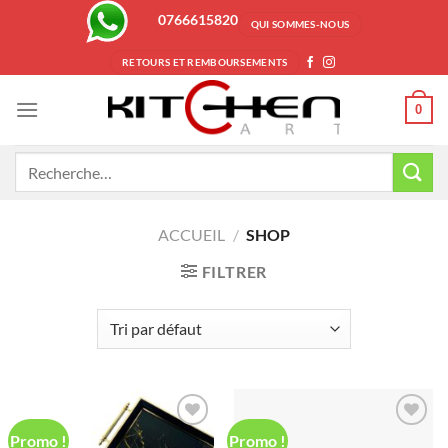
Passer
0766615820
QUI SOMMES-NOUS
au
contenu
RETOURS ET REMBOURSEMENTS
0
Recherche
pour :
ACCUEIL
/
SHOP
FILTRER
Promo !
Promo !
Ajouter
Ajouter