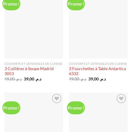
Promo !
Promo !
Ajouter
Ajouter
à la liste
à la liste
d’envies
d’envies
COUVERTS ET USTENSILES DE CUISINE
COUVERTS ET USTENSILES DE CUISINE
3 Cuillères à Soupe Madrid
3 Fourchettes à Table Antartica
3053
6332
Le
Le
Le
Le
49,00
د.م.
39,00
د.م.
49,00
د.م.
39,00
د.م.
prix
prix
prix
prix
initial
actuel
initial
actuel
était :
est :
était :
est :
د.م. 39,00.
د.م. 49,00.
د.م. 39,00.
د.م. 49,00.
Promo !
Promo !
Ajouter
Ajouter
à la liste
à la liste
d’envies
d’envies