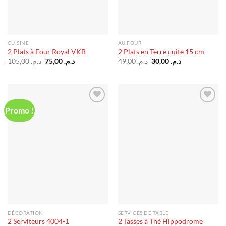
CUISINE
AU FOUR
2 Plats à Four Royal VKB
2 Plats en Terre cuite 15 cm
Le
Le
Le
Le
105,00
د.م.
75,00
د.م.
49,00
د.م.
30,00
د.م.
prix
prix
prix
prix
initial
actuel
initial
actuel
était :
est :
était :
est :
د.م. 30,00.
د.م. 49,00.
د.م. 75,00.
د.م. 105,00.
Promo !
Ajouter
Ajouter
à la liste
à la liste
d’envies
d’envies
DÉCORATION
SERVICES DE TABLE
2 Serviteurs 4004-1
2 Tasses à Thé Hippodrome