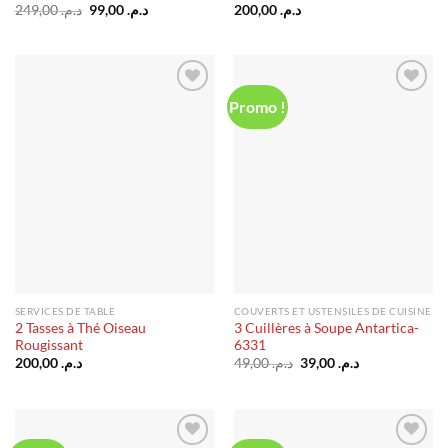
Le
Le
249,00
د.م.
99,00
د.م.
200,00
د.م.
prix
prix
initial
actuel
était :
est :
د.م. 99,00.
د.م. 249,00.
Promo !
Ajouter
Ajouter
à la liste
à la liste
d’envies
d’envies
SERVICES DE TABLE
COUVERTS ET USTENSILES DE CUISINE
2 Tasses à Thé Oiseau
3 Cuillères à Soupe Antartica-
Rougissant
6331
Le
Le
200,00
د.م.
49,00
د.م.
39,00
د.م.
prix
prix
initial
actuel
était :
est :
د.م. 39,00.
د.م. 49,00.