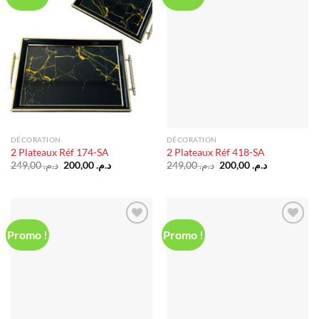
à la liste
à la liste
d’envies
d’envies
DÉCORATION
DÉCORATION
2 Plateaux Réf 174-SA
2 Plateaux Réf 418-SA
Le
Le
Le
Le
249,00
د.م.
200,00
د.م.
249,00
د.م.
200,00
د.م.
prix
prix
prix
prix
initial
actuel
initial
actuel
était :
est :
était :
est :
د.م. 200,00.
د.م. 249,00.
د.م. 200,00.
د.م. 249,00.
Promo !
Promo !
Ajouter
Ajouter
à la liste
à la liste
d’envies
d’envies