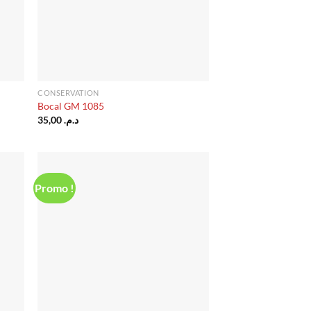
CONSERVATION
Bocal GM 1085
35,00
د.م.
Promo !
uter
Ajouter
liste
à la liste
vies
d’envies