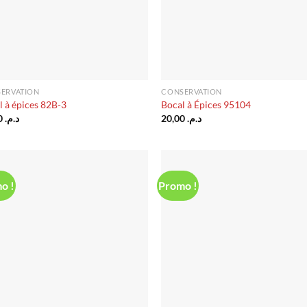
ERVATION
CONSERVATION
l à épices 82B-3
Bocal à Épices 95104
80,00
د.م.
20,00
د.م.
o !
Promo !
Ajouter
Ajo
à la liste
à la 
d’envies
d’en