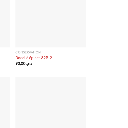
CONSERVATION
Bocal à épices 82B-2
90,00
د.م.
uter
Ajouter
liste
à la liste
vies
d’envies