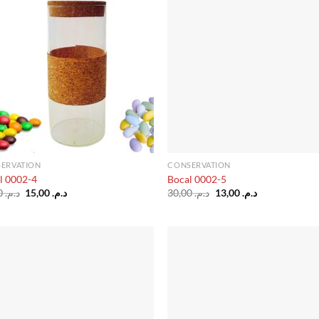
d’envies
d’en
ERVATION
CONSERVATION
l 0002-4
Bocal 0002-5
Le
Le
Le
Le
35,00
د.م.
15,00
د.م.
30,00
د.م.
13,00
د.م.
prix
prix
prix
prix
initial
actuel
initial
actuel
était :
est :
était :
est :
د.م. 13,00.
د.م. 30,00.
د.م. 15,00.
د.م. 35,00.
Ajouter
Ajo
à la liste
à la 
d’envies
d’en