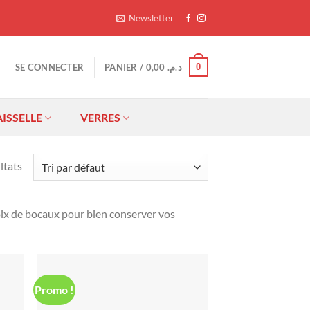
Newsletter
0
SE CONNECTER
PANIER /
0,00
د.م.
AISSELLE
VERRES
ltats
hoix de bocaux pour bien conserver vos
Promo !
uter
Ajouter
liste
à la liste