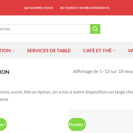
QUI SOMMES-NOUS
RETOURS ET REMBOURSEMENTS
che
TION
SERVICES DE TABLE
CAFÉ ET THÉ
V
Affichage de 1–12 sur 18 résu
ION
ons, sucre, thé ou épices, on a mis à votre disposition un large c
ents
o !
Promo !
Ajouter
Ajo
à la liste
à la 