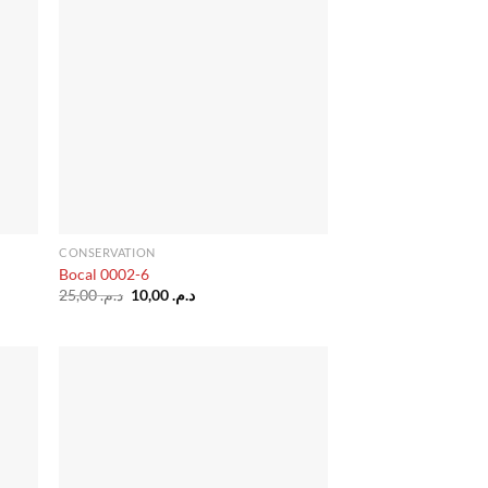
vies
d’envies
CONSERVATION
Bocal 0002-6
Le
Le
25,00
د.م.
10,00
د.م.
prix
prix
initial
actuel
était :
est :
د.م. 10,00.
د.م. 25,00.
uter
Ajouter
liste
à la liste
vies
d’envies