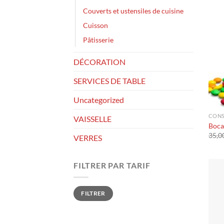
Couverts et ustensiles de cuisine
Cuisson
Pâtisserie
DÉCORATION
SERVICES DE TABLE
Uncategorized
CONS
VAISSELLE
Boca
VERRES
FILTRER PAR TARIF
Prix
Prix
FILTRER
min
max