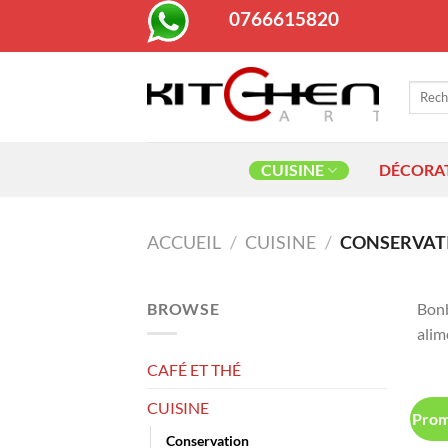
Passer
0766615820
au
contenu
Recher
pour :
CUISINE
DÉCORA
ACCUEIL
/
CUISINE
/
CONSERVAT
BROWSE
Bonb
alim
CAFÉ ET THÉ
CUISINE
Prom
Conservation