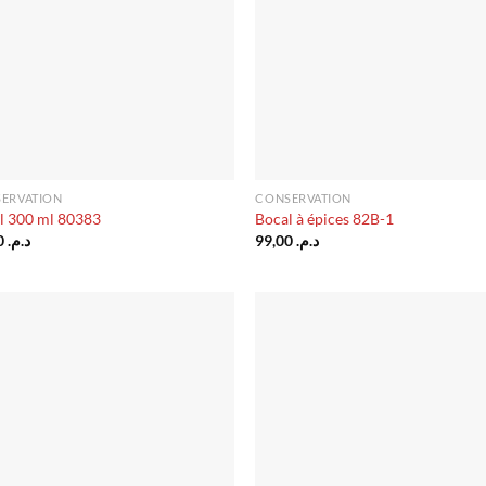
ERVATION
CONSERVATION
l 300 ml 80383
Bocal à épices 82B-1
20,00
د.م.
99,00
د.م.
Ajouter
Ajo
à la liste
à la 
d’envies
d’en