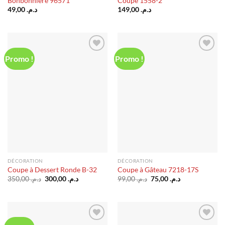
Bonbonnière 96571
Coupe 1558-2
49,00
د.م.
149,00
د.م.
Promo !
Promo !
Ajouter
Ajouter
à la liste
à la liste
d’envies
d’envies
DÉCORATION
DÉCORATION
Coupe à Dessert Ronde B-32
Coupe à Gâteau 7218-17S
Le
Le
Le
Le
350,00
د.م.
300,00
د.م.
99,00
د.م.
75,00
د.م.
prix
prix
prix
prix
initial
actuel
initial
actuel
était :
est :
était :
est :
د.م. 75,00.
د.م. 99,00.
د.م. 300,00.
د.م. 350,00.