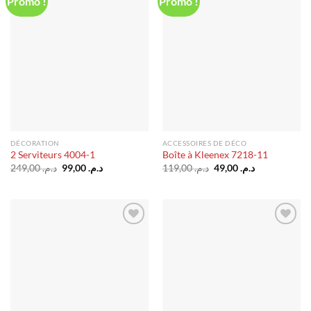
Promo !
Promo !
Ajouter
Ajouter
à la liste
à la liste
d’envies
d’envies
DÉCORATION
ACCESSOIRES DE DÉCO
2 Serviteurs 4004-1
Boîte à Kleenex 7218-11
Le
Le
Le
Le
249,00
د.م.
99,00
د.م.
119,00
د.م.
49,00
د.م.
prix
prix
prix
prix
initial
actuel
initial
actuel
était :
est :
était :
est :
د.م. 49,00.
د.م. 119,00.
د.م. 99,00.
د.م. 249,00.
Ajouter
Ajouter
à la liste
à la liste
d’envies
d’envies