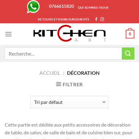
Passer
0766615820
QUI SOMMES-NOUS
au
contenu
RETOURS ET REMBOURSEMENTS
0
Recherche
pour :
ACCUEIL
/
DÉCORATION
FILTRER
Cette partie est dédiée aux petits accessoires de décoration
de table, de salon, de salle de bain et de cuisine bien sur, pour