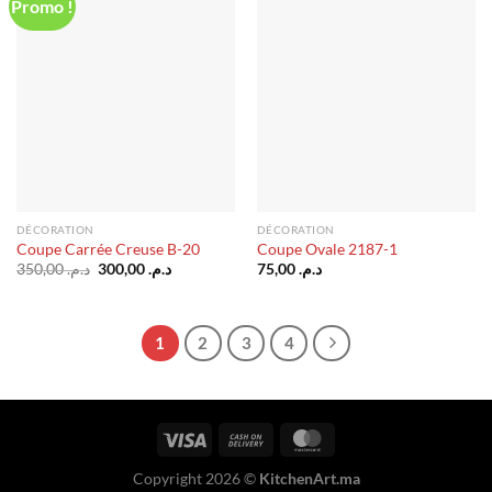
Promo !
Ajouter
Ajouter
à la liste
à la liste
d’envies
d’envies
DÉCORATION
DÉCORATION
Coupe Carrée Creuse B-20
Coupe Ovale 2187-1
Le
Le
350,00
د.م.
300,00
د.م.
75,00
د.م.
prix
prix
initial
actuel
était :
est :
د.م. 300,00.
د.م. 350,00.
1
2
3
4
Copyright 2026 ©
KitchenArt.ma