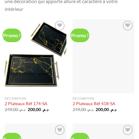
une décoration qui apporte allure et caractère à votre
intérieur
Promo !
Promo !
Ajouter
Ajouter
à la liste
à la liste
d’envies
d’envies
DÉCORATION
DÉCORATION
2 Plateaux Réf 174-SA
2 Plateaux Réf 418-SA
Le
Le
Le
Le
249,00
د.م.
200,00
د.م.
249,00
د.م.
200,00
د.م.
prix
prix
prix
prix
initial
actuel
initial
actuel
était :
est :
était :
est :
د.م. 200,00.
د.م. 249,00.
د.م. 200,00.
د.م. 249,00.