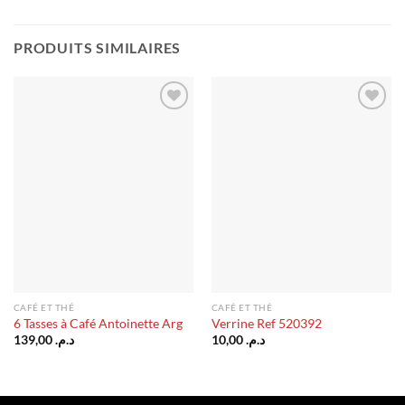
PRODUITS SIMILAIRES
Ajouter
Ajouter
à la liste
à la liste
d’envies
d’envies
CAFÉ ET THÉ
CAFÉ ET THÉ
6 Tasses à Café Antoinette Arg
Verrine Ref 520392
139,00
د.م.
10,00
د.م.