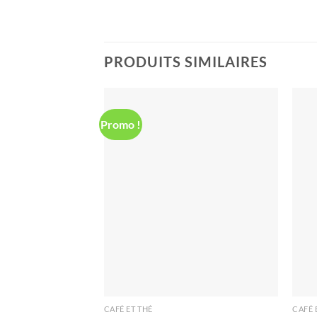
PRODUITS SIMILAIRES
Promo !
Ajouter
à la liste
d’envies
CAFÉ ET THÉ
CAFÉ 