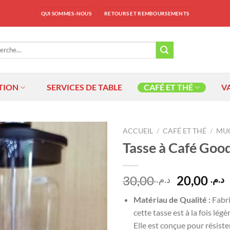
QUI SOMMES-NOUS
RETOURS ET REMBOURSEMENTS
che
TION
SERVICES DE TABLE
CAFÉ ET THÉ
V
ACCUEIL
/
CAFÉ ET THÉ
/
MUG
Tasse à Café Goo
Ajouter
à la
liste
Le
30,00
20,00
د.م.
د.م.
d’envies
prix
p
Matériau de Qualité :
Fabri
initial
a
cette tasse est à la fois légè
était :
e
Elle est conçue pour résiste
 30,00