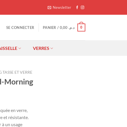
Newsletter
0
SE CONNECTER
PANIER /
0,00
د.م.
AISSELLE
VERRES
 TASSE ET VERRE
d-Morning
Le
rix
quée en verre,
ctuel
re et résistante.
st :
r à un usage
د.م. 20,00.
د.م..