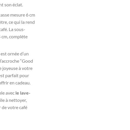
t son éclat.
tasse mesure 6 cm
re, ce qui la rend
afé. La sous-
5 cm, complète
 est ornée d’un
 l’accroche “Good
e joyeuse à votre
st parfait pour
ffrir en cadeau.
le avec
le lave-
cile à nettoyer,
 de votre café