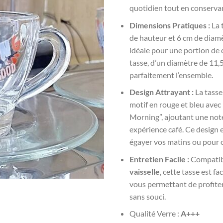
quotidien tout en conservan
Dimensions Pratiques :
La 
de hauteur et 6 cm de diamèt
idéale pour une portion de c
tasse, d’un diamètre de 11,
parfaitement l’ensemble.
Design Attrayant :
La tasse
motif en rouge et bleu avec
Morning”, ajoutant une not
expérience café. Ce design e
égayer vos matins ou pour o
Entretien Facile :
Compatib
vaisselle
, cette tasse est fa
vous permettant de profiter
sans souci.
Qualité Verre :
A+++