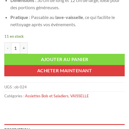
Dimensions :
30 cm de long et 12 cm de large, idéal pour
des portions généreuses.
Pratique :
Passable au
lave-vaisselle
, ce qui facilite le
nettoyage après vos événements.
11 en stock
quantité de Plat Ovale Argenté GM
AJOUTER AU PANIER
ACHETER MAINTENANT
UGS :
ob-024
Catégories :
Assiettes Bols et Saladiers
,
VAISSELLE