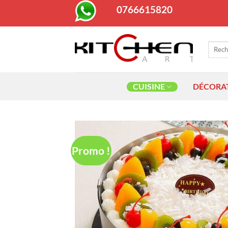
Passer
0766615820
au
contenu
Recher
pour :
CUISINE
DÉCORA
Promo !