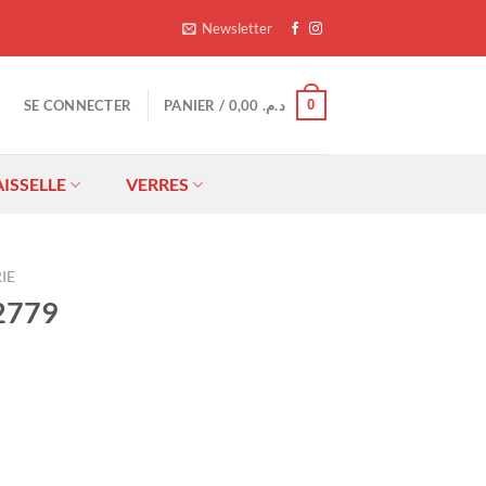
Newsletter
0
SE CONNECTER
PANIER /
0,00
د.م.
AISSELLE
VERRES
IE
2779
Le
rix
ctuel
st :
5,00.
د.م. 65,00.