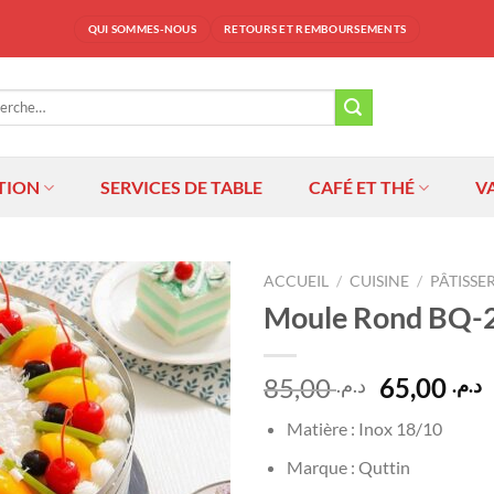
QUI SOMMES-NOUS
RETOURS ET REMBOURSEMENTS
che
TION
SERVICES DE TABLE
CAFÉ ET THÉ
V
ACCUEIL
/
CUISINE
/
PÂTISSER
Moule Rond BQ-
Ajouter
à la
liste
Le
85,00
65,00
د.م.
د.م.
d’envies
prix
p
Matière : Inox 18/10
initial
a
était :
e
Marque : Quttin
د.م. 8