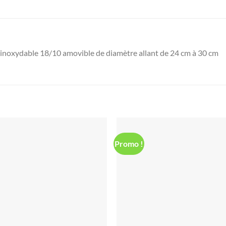
inoxydable 18/10 amovible de diamètre allant de 24 cm à 30 cm
Promo !
Ajouter
Ajou
à la liste
à la l
d’envies
d’env