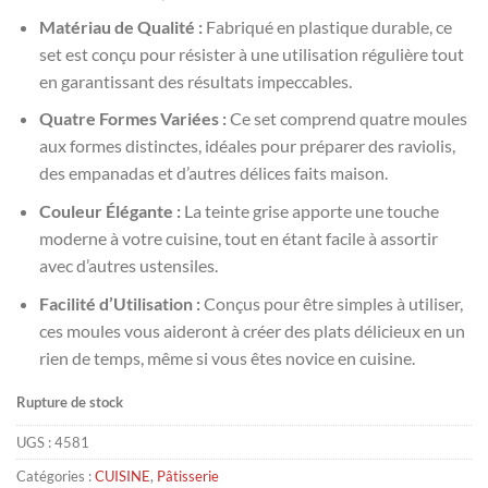
prix
prix
Matériau de Qualité :
Fabriqué en plastique durable, ce
initial
actuel
set est conçu pour résister à une utilisation régulière tout
était :
est :
en garantissant des résultats impeccables.
د.م. 39,00.
د.م. 45,00.
Quatre Formes Variées :
Ce set comprend quatre moules
aux formes distinctes, idéales pour préparer des raviolis,
des empanadas et d’autres délices faits maison.
Couleur Élégante :
La teinte grise apporte une touche
moderne à votre cuisine, tout en étant facile à assortir
avec d’autres ustensiles.
Facilité d’Utilisation :
Conçus pour être simples à utiliser,
ces moules vous aideront à créer des plats délicieux en un
rien de temps, même si vous êtes novice en cuisine.
Rupture de stock
UGS :
4581
Catégories :
CUISINE
,
Pâtisserie