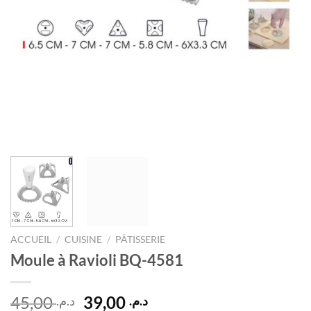
ACCUEIL
/
CUISINE
/
PÂTISSERIE
Moule à Ravioli BQ-4581
Le
Le
45,00
39,00
د.م.
د.م.