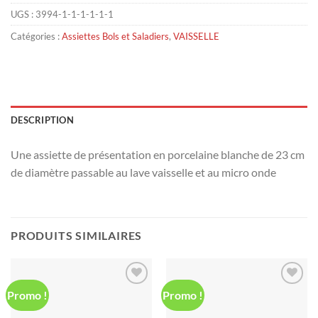
UGS :
3994-1-1-1-1-1-1
Catégories :
Assiettes Bols et Saladiers
,
VAISSELLE
DESCRIPTION
Une assiette de présentation en porcelaine blanche de 23 cm
de diamètre passable au lave vaisselle et au micro onde
PRODUITS SIMILAIRES
Promo !
Promo !
Ajouter
Ajouter
à la liste
à la liste
d’envies
d’envies