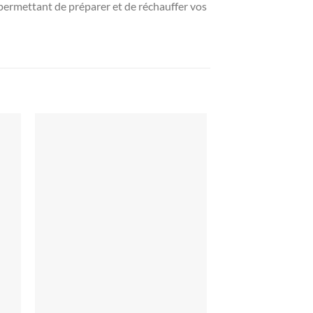
 permettant de préparer et de réchauffer vos
Promo !
ter
Ajouter
iste
à la liste
ies
d’envies