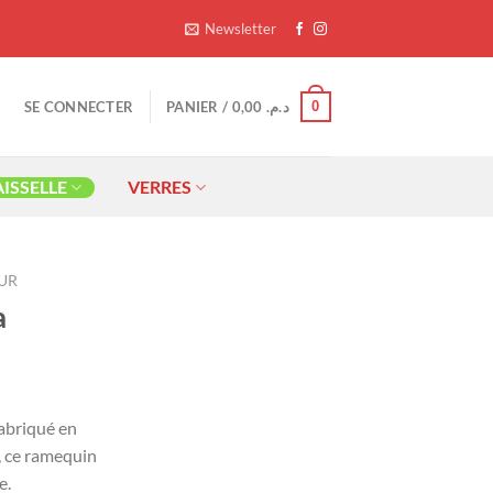
Newsletter
0
SE CONNECTER
PANIER /
0,00
د.م.
AISSELLE
VERRES
UR
a
Le
rix
abriqué en
ctuel
, ce ramequin
st :
e.
د.م. 20,00.
د.م..