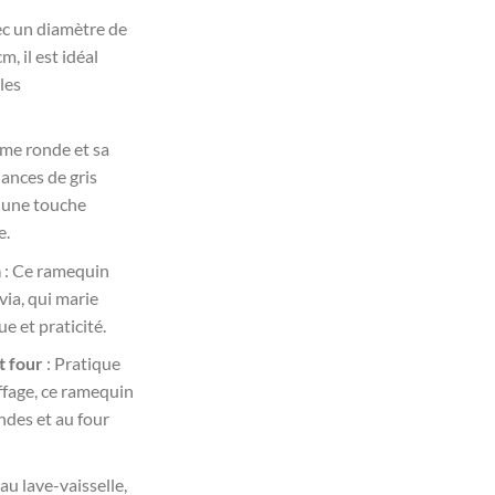
ec un diamètre de
, il est idéal
les
rme ronde et sa
uances de gris
t une touche
e.
a
: Ce ramequin
ivia, qui marie
 et praticité.
t four
: Pratique
ffage, ce ramequin
ndes et au four
au lave-vaisselle,