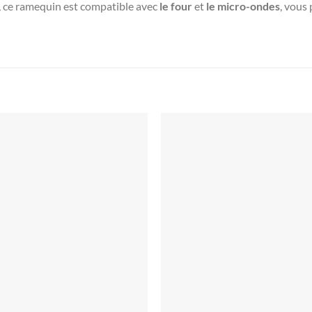
t, ce ramequin est compatible avec
le four
et
le micro-ondes
, vous
Ajouter
Ajou
à la liste
à la l
d’envies
d’env