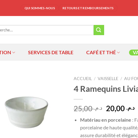
QUI SOMMES-NOUS
RETOURS ET REMBOURSEMENTS
che
TION
SERVICES DE TABLE
CAFÉ ET THÉ
V
ACCUEIL
/
VAISSELLE
/
AU FO
4 Ramequins Livi
Ajouter
à la
liste
Le
25,00
20,00
د.م.
د.م.
d’envies
prix
p
Matériau en porcelaine
: F
initial
a
porcelaine de haute qualité
était :
e
assure durabilité et éléganc
 25,00