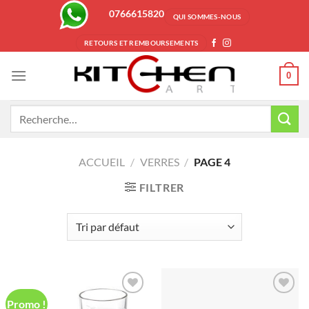
Passer
0766615820
QUI SOMMES-NOUS
au
contenu
RETOURS ET REMBOURSEMENTS
0
Recherche
pour :
ACCUEIL
/
VERRES
/
PAGE 4
FILTRER
Promo !
Ajouter
Ajouter