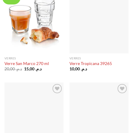
à la liste
à la liste
d’envies
d’envies
VERRES
VERRES
Verre San Marco 270 ml
Verre Tropicana 39265
Le
Le
20,00
د.م.
15,00
د.م.
10,00
د.م.
prix
prix
initial
actuel
était :
est :
د.م. 15,00.
د.م. 20,00.
Ajouter
Ajouter
à la liste
à la liste
d’envies
d’envies