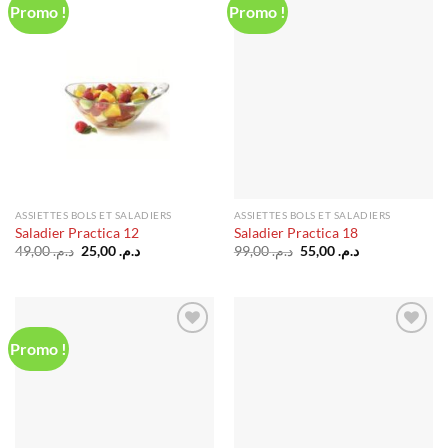
Promo !
Promo !
Ajouter
Ajouter
à la liste
à la liste
d’envies
d’envies
ASSIETTES BOLS ET SALADIERS
ASSIETTES BOLS ET SALADIERS
Saladier Practica 12
Saladier Practica 18
Le
Le
Le
Le
49,00
د.م.
25,00
د.م.
99,00
د.م.
55,00
د.م.
prix
prix
prix
prix
initial
actuel
initial
actuel
était :
est :
était :
est :
د.م. 55,00.
د.م. 99,00.
د.م. 25,00.
د.م. 49,00.
Promo !
Ajouter
Ajouter
à la liste
à la liste
d’envies
d’envies