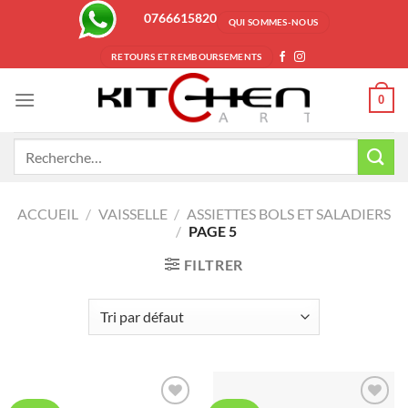
Passer
0766615820
QUI SOMMES-NOUS
au
contenu
RETOURS ET REMBOURSEMENTS
0
Recherche
pour :
ACCUEIL
/
VAISSELLE
/
ASSIETTES BOLS ET SALADIERS
/
PAGE 5
FILTRER