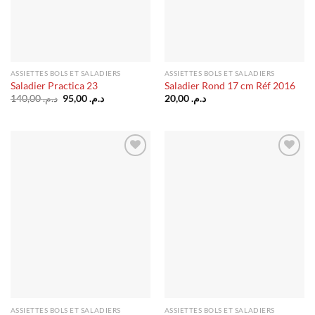
ASSIETTES BOLS ET SALADIERS
ASSIETTES BOLS ET SALADIERS
Saladier Practica 23
Saladier Rond 17 cm Réf 2016
Le
Le
140,00
د.م.
95,00
د.م.
20,00
د.م.
prix
prix
initial
actuel
était :
est :
د.م. 95,00.
د.م. 140,00.
Ajouter
Ajouter
à la liste
à la liste
d’envies
d’envies
ASSIETTES BOLS ET SALADIERS
ASSIETTES BOLS ET SALADIERS